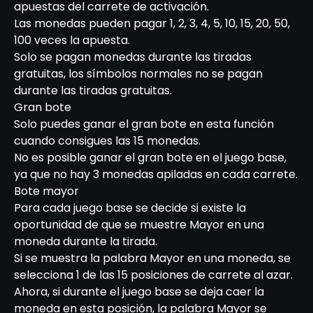
apuestas del carrete de activación.
Las monedas pueden pagar 1, 2, 3, 4, 5, 10, 15, 20, 50,
100 veces la apuesta.
Solo se pagan monedas durante las tiradas
gratuitas, los símbolos normales no se pagan
durante las tiradas gratuitas.
Gran bote
Solo puedes ganar el gran bote en esta función
cuando consigues las 15 monedas.
No es posible ganar el gran bote en el juego base,
ya que no hay 3 monedas apiladas en cada carrete.
Bote mayor
Para cada juego base se decide si existe la
oportunidad de que se muestre Mayor en una
moneda durante la tirada.
Si se muestra la palabra Mayor en una moneda, se
selecciona 1 de las 15 posiciones de carrete al azar.
Ahora, si durante el juego base se deja caer la
moneda en esta posición, la palabra Mayor se