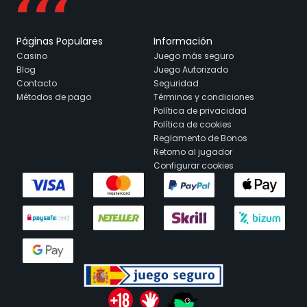
Páginas Populares
Información
Casino
Juego más seguro
Blog
Juego Autorizado
Contacto
Seguridad
Métodos de pago
Términos y condiciones
Política de privacidad
Política de cookies
Reglamento de Bonos
Retorno al jugador
Configurar cookies