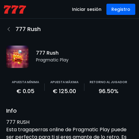
Iniciar sesión
Registro
777 Rush
777 Rush
Pragmatic Play
APUESTA MÍNIMA
APUESTA MÁXIMA
RETORNO AL JUGADOR
€
0.05
€
125.00
96.50
%
Info
777 RUSH
Esta tragaperras online de Pragmatic Play puede
ser perfecta para ti si eres amante de lo retro. Es