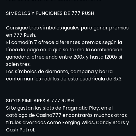
S
ÍM
BOLOS Y FUNCIONES DE 777 RUSH
Consigue tres símbolos iguales para ganar premios
en 777 Rush.
El comodín 7 ofrece diferentes premios según la
línea de pago en la que se forme la combinación
ganadora, ofreciendo entre 200x y hasta 1200x si
salen tres.
Los símbolos de diamante, campana y barra
conforman los rodillos de esta cuadrícula de 3x3.
SLOTS SIMILARES A 777 RUSH
Si te gustan las slots de Pragmatic Play, en el
catálogo de Casino777 encontrarás muchos otros
títulos divertidos como
Forging Wilds
,
Candy Stars
y
Cash Patrol
.