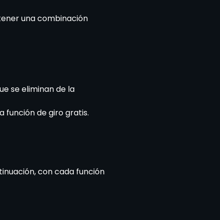
btener una combinación
e se eliminan de la
 función de giro gratis.
tinuación, con cada función