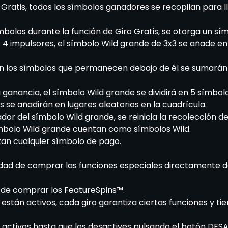
 Gratis, todos los símbolos ganadores se recopilan para l
bolos durante la función de Giro Gratis, se otorga un sí
 4 impulsores, el símbolo Wild grande de 3x3 se añade en 
en los símbolos que permanecen debajo de él se sumarán 
 ganancia, el símbolo Wild grande se dividirá en 5 símbolo
s se añadirán en lugares aleatorios en la cuadrícula.
dor del símbolo Wild grande, se reinicia la recolección 
ímbolo Wild grande cuentan como símbolos Wild.
an cualquier símbolo de pago.
lidad de comprar las funciones especiales directamente d
n de comprar los FeatureSpins™.
stán activos, cada giro garantiza ciertas funciones y tien
 activos hasta que los desactives pulsando el botón DE