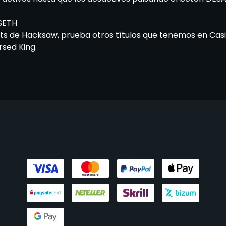
SETH
 slots de Hacksaw, prueba otros títulos que tenemos en C
rsed King.