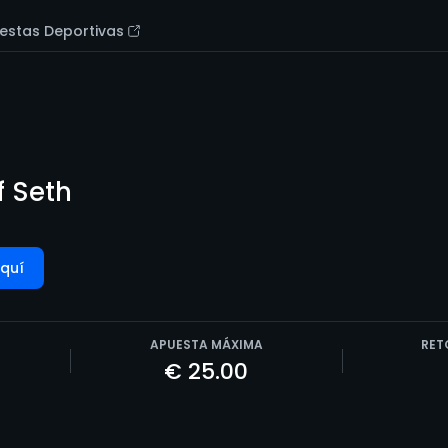
estas Deportivas
f Seth
quí
APUESTA MÁXIMA
RET
€
25.00