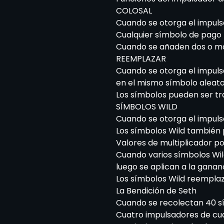
COLOSAL
Cuando se otorga el impuls
Cualquier símbolo de pago 
Cuando se añaden dos o más
REEMPLAZAR
Cuando se otorga el impuls
en el mismo símbolo aleato
Los símbolos pueden ser t
SÍMBOLOS WILD
Cuando se otorga el impulsa
Los símbolos Wild también 
Valores de multiplicador posib
Cuando varios símbolos Wil
luego se aplican a la gananc
Los símbolos Wild reemplaz
La Bendición de Seth
Cuando se recolectan 40 símb
Cuatro impulsadores de cuad