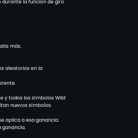
 durante la función de giro
ratis más.
s aleatorios en la
stente.
s y todos los símbolos Wild
ltan nuevos símbolos.
se aplica a esa ganancia.
a ganancia.