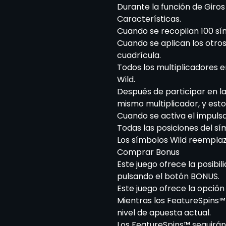
Durante la función de Giros
Características.
Cuando se recopilan 100 sím
Cuando se aplican los otros
cuadrícula.
Todos los multiplicadores 
Wild.
Después de participar en la
mismo multiplicador, y esto
Cuando se activa el impulsa
Todas las posiciones del s
Los símbolos Wild reemplaz
Comprar Bonus
Este juego ofrece la posibi
pulsando el botón BONUS.
Este juego ofrece la opció
Mientras los FeatureSpins™ e
nivel de apuesta actual.
Los FeatureSpins™ seguirán