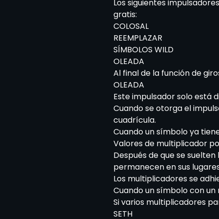
Los siguientes impulsadores
gratis:
COLOSAL
REEMPLAZAR
SÍMBOLOS WILD
OLEADA
Al final de la función de gir
OLEADA
Este impulsador solo está di
Cuando se otorga el impulsa
cuadrícula.
Cuando un símbolo ya tiene 
Valores de multiplicador posib
Después de que se suelten l
permanecen en sus lugares,
Los multiplicadores se adhi
Cuando un símbolo con un mu
Si varios multiplicadores p
SETH