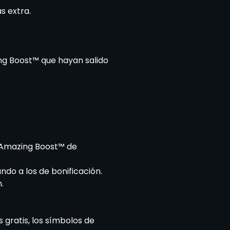
s extra.
ng Boost™ que hayan salido
 Amazing Boost™ de
do a los de bonificación.
.
s gratis, los símbolos de