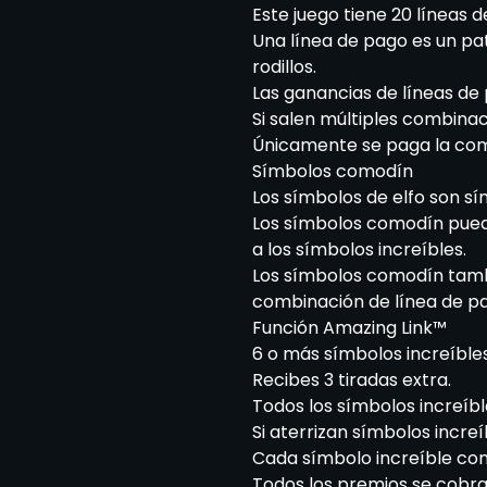
Este juego tiene 20 líneas d
Una línea de pago es un pa
rodillos.
Las ganancias de líneas de
Si salen múltiples combinac
Únicamente se paga la com
Símbolos comodín
Los símbolos de elfo son s
Los símbolos comodín puede
a los símbolos increíbles.
Los símbolos comodín tamb
combinación de línea de p
Función Amazing Link™
6 o más símbolos increíbles 
Recibes 3 tiradas extra.
Todos los símbolos increíbl
Si aterrizan símbolos increí
Cada símbolo increíble co
Todos los premios se cobran