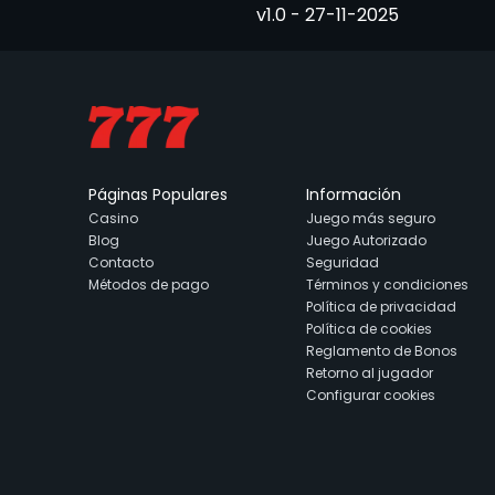
v1.0 - 27-11-2025
Páginas Populares
Información
Casino
Juego más seguro
Blog
Juego Autorizado
Contacto
Seguridad
Métodos de pago
Términos y condiciones
Política de privacidad
Política de cookies
Reglamento de Bonos
Retorno al jugador
Configurar cookies