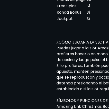
Free Spins
Sí
Ronda Bonus
Sí
Jackpot
Sí
¿CÓMO JUGAR A LA SLOT A
Puedes jugar a la slot Ama
prefieres hacerlo en modo m
de casino y luego pulsa el 
Si lo prefieres, también pu
apuesta, mantén presionado
que se reproduzcan y acci
detenga presionando el botó
establecido o si la slot req
SÍMBOLOS Y FUNCIONES DE
Amazing Link Christmas Boost