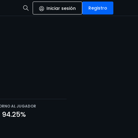
Registro
Iniciar sesión
ORNO AL JUGADOR
94.25
%