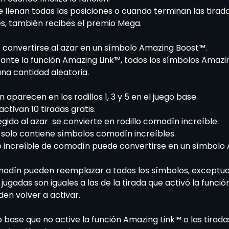
e llenan todas las posiciones o cuando terminan las tirada
nes, también recibes el premio Mega.
 convertirse al azar en un símbolo Amazing Boost™.
ante la función Amazing Link™, todos los símbolos Amazi
na cantidad aleatoria.
 aparecen en los rodillos 1, 3 y 5 en el juego base.
ctivan 10 tiradas gratis.
legido al azar se convierte en rodillo comodín increíble.
e solo contiene símbolos comodín increíbles.
o increíble de comodín puede convertirse en un símbolo
modín pueden reemplazar a todos los símbolos, exceptuan
jugadas son iguales a las de la tirada que activó la función
den volver a activar.
o base que no active la función Amazing Link™ o las tirada