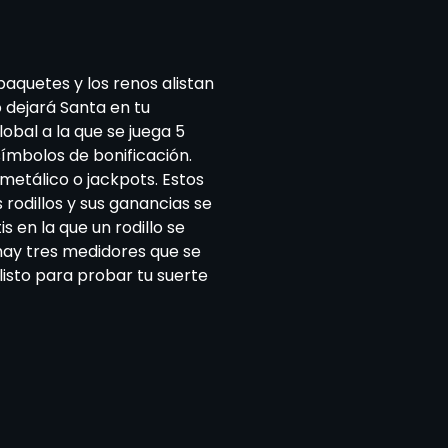
paquetes y los renos alistan
 dejará Santa en tu
bal a la que se juega 5
símbolos de bonificación.
metálico o jackpots. Estos
rodillos y sus ganancias se
s en la que un rodillo se
 hay tres medidores que se
listo para probar tu suerte