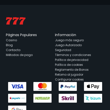
Páginas Populares
Información
Casino
Juego más seguro
Blog
Juego Autorizado
Contacto
Seguridad
Métodos de pago
Términos y condiciones
Política de privacidad
Política de cookies
Reglamento de Bonos
Retorno al jugador
Configurar cookies