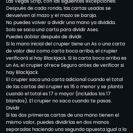
Las Vegas Strip, con las siguientes excepciones:
Después de cada ronda, las cartas usadas se
devuelven al mazo y el mazo se baraja.
No puedes volver a dividir una mano ya dividida.
Solo se saca una carta para dividir Ases.
Puedes doblar después de dividir.
Si la mano inicial del crupier tiene un As o una carta
de valor diez como carta boca arriba, el crupier
verificará si hay Blackjack. Si la carta boca arriba es
un As, el crupier ofrece Seguro antes de verificar si
hay Blackjack.
El crupier saca una carta adicional cuando el total
de las cartas del crupier es 16 o menor y se planta
cuando el total es 17 o mayor (incluidos los 17
blandos). El crupier no saca cuando te pasas.
Dividir
Si las dos primeras cartas de una mano tienen el
mismo valor, puedes dividirlas en dos manos
separadas haciendo una segunda apuesta igual a la