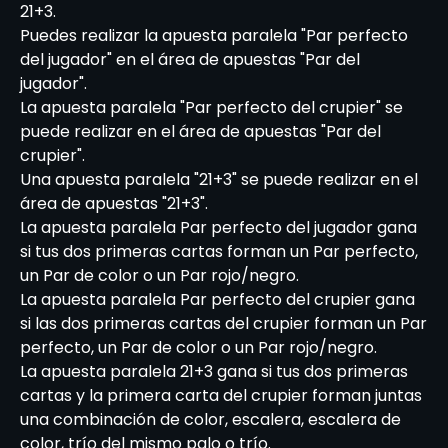
21+3.
Puedes realizar la apuesta paralela "Par perfecto
del jugador" en el área de apuestas "Par del
jugador".
La apuesta paralela "Par perfecto del crupier" se
puede realizar en el área de apuestas "Par del
crupier".
Una apuesta paralela "21+3" se puede realizar en el
área de apuestas "21+3".
La apuesta paralela Par perfecto del jugador gana
si tus dos primeras cartas forman un Par perfecto,
un Par de color o un Par rojo/negro.
La apuesta paralela Par perfecto del crupier gana
si las dos primeras cartas del crupier forman un Par
perfecto, un Par de color o un Par rojo/negro.
La apuesta paralela 21+3 gana si tus dos primeras
cartas y la primera carta del crupier forman juntas
una combinación de color, escalera, escalera de
color, trío del mismo palo o trío.