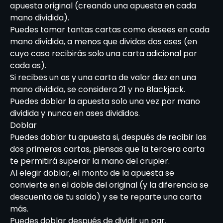
apuesta original (creando una apuesta en cada
mano dividida).
Puedes tomar tantas cartas como desees en cada
mano dividida, a menos que dividas dos ases (en
cuyo caso recibirás solo una carta adicional por
cada as).
Si recibes un as y una carta de valor diez en una
mano dividida, se considera 21 y no Blackjack.
Puedes doblar la apuesta solo una vez por mano
dividida y nunca en ases divididos.
Doblar
Puedes doblar tu apuesta si, después de recibir las
dos primeras cartas, piensas que la tercera carta
te permitirá superar la mano del crupier.
Al elegir doblar, el monto de la apuesta se
convierte en el doble del original (y la diferencia se
descuenta de tu saldo) y se te reparte una carta
más.
Puedes doblar después de dividir un par.