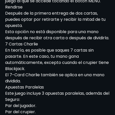
juego al que se accede tocando el botón MENÚ.
Rendirse
Después de la primera entrega de dos cartas,
puedes optar por retirarte y recibir la mitad de tu
apuesta.
Esta opción no está disponible para una mano
después de recibir otra carta o después de dividirla.
7 Cartas Charlie
En teoría, es posible que saques 7 cartas sin
pasarte. En este caso, tu mano gana
automáticamente, excepto cuando el crupier tiene
Blackjack.
El 7-Card Charlie también se aplica en una mano
dividida.
Apuestas Paralelas
Este juego incluye 3 apuestas paralelas, además del
Seguro:
Par del jugador.
Par del crupier.