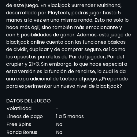
de este juego. En Blackjack Surrender Multihand,
desarrollado por Playtech, podrás jugar hasta 5
manos a la vez en una misma ronda. Esto no solo lo
hace más ágil, sino también más emocionante y
con 5 posibilidades de ganar. Además, este juego de
blackjack online cuenta con las funciones básicas
de dividir, duplicar y de comprar seguro, así como
las apuestas paralelas de Par del jugador, Par del
crupier y 21+3. Sin embargo, lo que hace especial a
esta versión es la función de rendirse, la cual le da
una capa adicional de táctica al juego. ¿Preparado
para experimentar un nuevo nivel de blackjack?
DATOS DEL JUEGO
Volatilidad
-
Líneas de pago
1 a 5 manos
Free Spins
No
Ronda Bonus
No