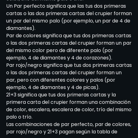
Un Par perfecto significa que las tus dos primeras
cartas o las dos primeras cartas del crupier forman
un par del mismo palo (por ejemplo, un par de 4 de
diamantes).
Par de colores significa que tus dos primeras cartas
o las dos primeras cartas del crupier forman un par
del mismo color pero de diferente palo (por
ejemplo, 4 de diamantes y 4 de corazones).
Par rojo/negro significa que tus dos primeras cartas
o las dos primeras cartas del crupier forman un
par, pero con diferentes colores y palos (por
ejemplo, 4 de diamantes y 4 de picas).
21+3 significa que tus dos primeras cartas y la
primera carta del crupier forman una combinación
de color, escalera, escalera de color, trío del mismo
palo o trío.
Las combinaciones de par perfecto, par de colores,
par rojo/negro y 21+3 pagan según la tabla de