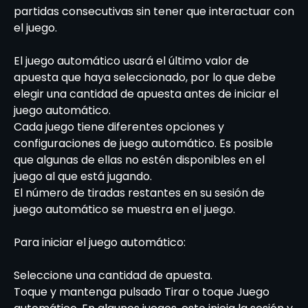
partidas consecutivas sin tener que interactuar con
el juego.
El juego automático usará el último valor de
apuesta que haya seleccionado, por lo que debe
elegir una cantidad de apuesta antes de iniciar el
juego automático.
Cada juego tiene diferentes opciones y
configuraciones de juego automático. Es posible
que algunas de ellas no estén disponibles en el
juego al que está jugando.
El número de tiradas restantes en su sesión de
juego automático se muestra en el juego.
Para iniciar el juego automático:
Seleccione una cantidad de apuesta.
Toque y mantenga pulsado
Tirar
o toque
Juego