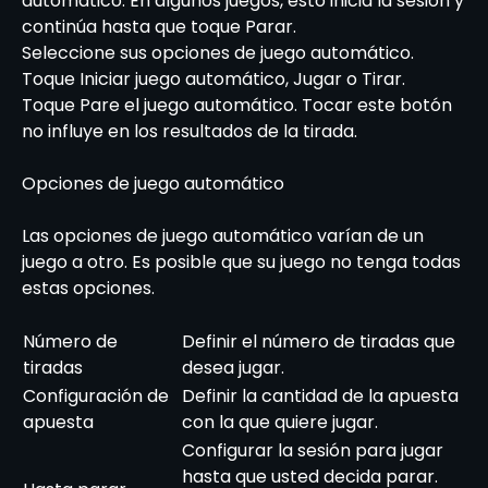
automático
. En algunos juegos, esto inicia la sesión y
continúa hasta que toque
Parar
.
Seleccione sus opciones de
juego automático
.
Toque
Iniciar juego automático
,
Jugar
o
Tirar
.
Toque
Pare
el juego automático. Tocar este botón
no influye en los resultados de la tirada.
Opciones de juego automático
Las opciones de juego automático varían de un
juego a otro. Es posible que su juego no tenga todas
estas opciones.
Número de
Definir el número de tiradas que
tiradas
desea jugar.
Configuración de
Definir la cantidad de la apuesta
apuesta
con la que quiere jugar.
Configurar la sesión para jugar
hasta que usted decida parar.