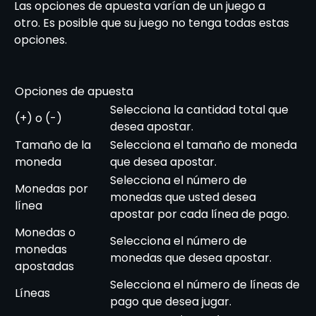
Las opciones de apuesta varían de un juego a
otro. Es posible que su juego no tenga todas estas
opciones.
Opciones de apuesta
Selecciona la cantidad total que
(+)
o
(-)
desea apostar.
Tamaño de la
Selecciona el tamaño de moneda
moneda
que desea apostar.
Selecciona el número de
Monedas por
monedas que usted desea
línea
apostar por cada línea de pago.
Monedas o
Selecciona el número de
monedas
monedas que desea apostar.
apostadas
Selecciona el número de líneas de
Líneas
pago que desea jugar.