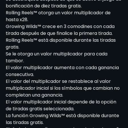
bonificación de diez tiradas gratis.
Rolling Reels™ otorga un valor multiplicador de
hasta x28.
Growing Wilds™ crece en 3 comodines con cada
tirada después de que finalice la primera tirada.
Rolling Reels™ está disponible durante las tiradas
gratis.
Se le otorga un valor multiplicador para cada
tambor.
El valor multiplicador aumenta con cada ganancia
consecutiva.
El valor del multiplicador se restablece al valor
multiplicador inicial si los símbolos que cambian no
completan una ganancia.
El valor multiplicador inicial depende de la opción
de tiradas gratis seleccionada.
La función Growing Wilds™ está disponible durante
las tiradas gratis.