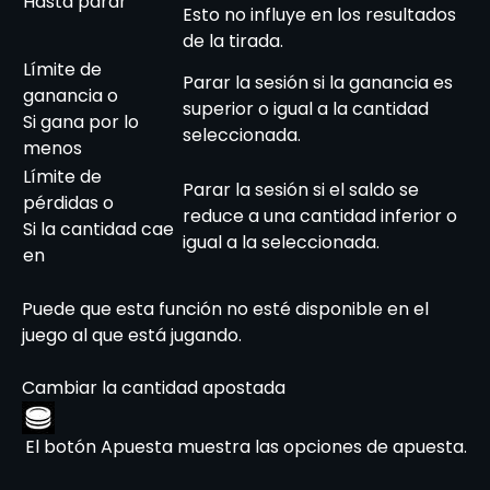
Hasta parar
Esto no influye en los resultados
de la tirada.
Límite de
Parar la sesión si la ganancia es
ganancia
o
superior o igual a la cantidad
Si gana por lo
seleccionada.
menos
Límite de
Parar la sesión si el saldo se
pérdidas
o
reduce a una cantidad inferior o
Si la cantidad cae
igual a la seleccionada.
en
Puede que esta función no esté disponible en el
juego al que está jugando.
Cambiar la cantidad apostada
El botón Apuesta muestra las opciones de apuesta.