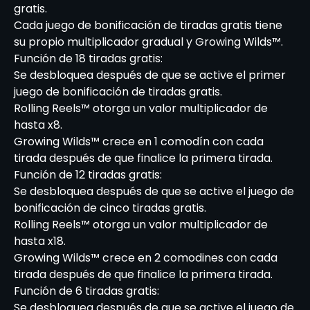
gratis.
Cada juego de bonificación de tiradas gratis tiene
su propio multiplicador gradual y Growing Wilds™.
Función de 18 tiradas gratis:
Se desbloquea después de que se active el primer
juego de bonificación de tiradas gratis.
Rolling Reels™ otorga un valor multiplicador de
hasta x8.
Growing Wilds™ crece en 1 comodín con cada
tirada después de que finalice la primera tirada.
Función de 12 tiradas gratis:
Se desbloquea después de que se active el juego de
bonificación de cinco tiradas gratis.
Rolling Reels™ otorga un valor multiplicador de
hasta x18.
Growing Wilds™ crece en 2 comodines con cada
tirada después de que finalice la primera tirada.
Función de 6 tiradas gratis:
Se desbloquea después de que se active el juego de