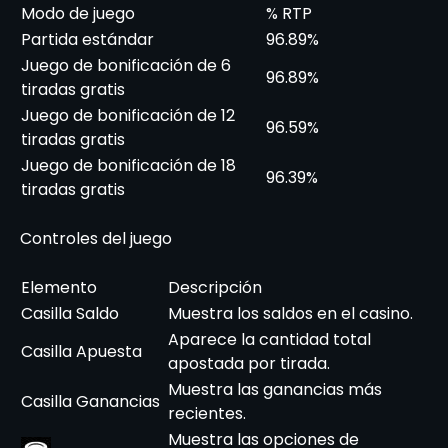
Modo de juego
% RTP
Partida estándar
96.89%
Juego de bonificación de 6
96.89%
tiradas gratis
Juego de bonificación de 12
96.59%
tiradas gratis
Juego de bonificación de 18
96.39%
tiradas gratis
Controles del juego
Elemento
Descripción
Casilla
Saldo
Muestra los saldos en el casino.
Aparece la cantidad total
Casilla
Apuesta
apostada por tirada.
Muestra las ganancias más
Casilla
Ganancias
recientes.
Muestra las opciones de