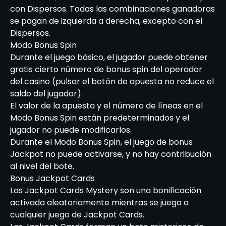
con Dispersos. Todas las combinaciones ganadoras
se pagan de izquierda a derecha, excepto con el
Dispersos.
Modo Bonus Spin
Durante el juego básico, el jugador puede obtener
gratis cierto número de bonus spin del operador
del casino (pulsar el botón de apuesta no reduce el
saldo del jugador).
El valor de la apuesta y el número de líneas en el
Modo Bonus Spin están predeterminados y el
jugador no puede modificarlos.
Durante el Modo Bonus Spin, el juego de bonus
Jackpot no puede activarse, y no hay contribución
al nivel del bote.
Bonus Jackpot Cards
Las Jackpot Cards Mystery son una bonificación
activada aleatoriamente mientras se juega a
cualquier juego de Jackpot Cards.