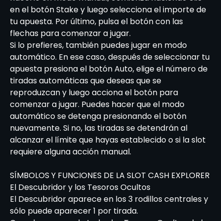
en el botón Stake y luego selecciona el importe de
tu apuesta. Por último, pulsa el botón con las
flechas para comenzar a jugar.
Si lo prefieres, también puedes jugar en modo
automático. En ese caso, después de seleccionar tu
apuesta presiona el botón Auto, elige el número de
tiradas automáticas que deseas que se
reproduzcan y luego acciona el botón para
comenzar a jugar. Puedes hacer que el modo
automático se detenga presionando el botón
nuevamente. Si no, las tiradas se detendrán al
alcanzar el límite que hayas establecido o si la slot
requiere alguna acción manual.
SÍMBOLOS Y FUNCIONES DE LA SLOT CASH EXPLORER
El Descubridor y los Tesoros Ocultos
El Descubridor aparece en los 3 rodillos centrales y
sólo puede aparecer 1 por tirada.