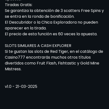
Tiradas Gratis:
Se garantiza la obtención de 3 scatters Free Spins y
se entra en la ronda de bonificación.
El Descubridor o la Chica Exploradora no pueden
aparecer en la tirada.
El precio de esta función es 60 veces la apuesta.
SLOTS SIMILARES A CASH EXPLORER
Si te gustan las slots de Red Tiger, en el catálogo de
Casino777 encontrarás muchos otros títulos
divertidos como Fruit Flash, Fishtastic y Gold Mine
Mistress.
v1.0 - 21-03-2025