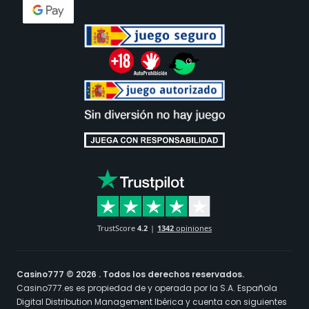
TrustScore
4.2
1342
opiniones
Casino777 © 2026 . Todos los derechos reservados.
Casino777.es es propiedad de y operada por la S.A. Española
Digital Distribution Management Ibérica y cuenta con siguientes