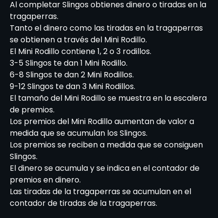
Al completar Slingos obtienes dinero o tiradas en la
tragaperras.
Tanto el dinero como las tiradas en la tragaperras
se obtienen a través del Mini Rodillo.
El Mini Rodillo contiene 1, 2 o 3 rodillos.
3-5 Slingos te dan 1 Mini Rodillo.
6-8 Slingos te dan 2 Mini Rodillos.
9-12 Slingos te dan 3 Mini Rodillos.
El tamaño del Mini Rodillo se muestra en la escalera
de premios.
Los premios del Mini Rodillo aumentan de valor a
medida que se acumulan los Slingos.
Los premios se reciben a medida que se consiguen
Slingos.
El dinero se acumula y se indica en el contador de
premios en dinero.
Las tiradas de la tragaperras se acumulan en el
contador de tiradas de la tragaperras.