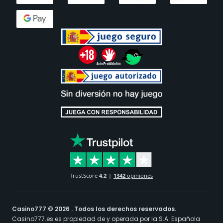
TrustScore
4.2
1342
opiniones
Casino777 © 2026 . Todos los derechos reservados.
Casino777.es es propiedad de y operada por la S.A. Española