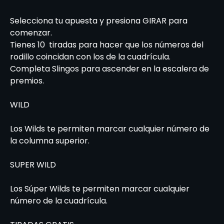
Selecciona tu apuesta y presiona GIRAR para
comenzar.
Tienes 10 tiradas para hacer que los números del
rodillo coincidan con los de la cuadrícula.
Completa Slingos para ascender en la escalera de
premios.
WILD
Los Wilds te permiten marcar cualquier número de
la columna superior.
SUPER WILD
Los Súper Wilds te permiten marcar cualquier
número de la cuadrícula.