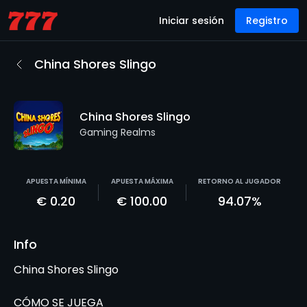
Iniciar sesión
Registro
China Shores Slingo
China Shores Slingo
Gaming Realms
APUESTA MÍNIMA
APUESTA MÁXIMA
RETORNO AL JUGADOR
€
0.20
€
100.00
94.07
%
Info
China Shores Slingo
CÓMO SE JUEGA