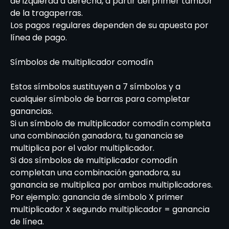
de izquierda a derecha, a partir del primer tambor
de la tragaperras.
Los pagos regulares dependen de su apuesta por
línea de pago.
Símbolos de multiplicador comodín
Estos símbolos sustituyen a 7 símbolos y a
cualquier símbolo de barras para completar
ganancias.
Si un símbolo de multiplicador comodín completa
una combinación ganadora, tu ganancia se
multiplica por el valor multiplicador.
Si dos símbolos de multiplicador comodín
completan una combinación ganadora, su
ganancia se multiplica por ambos multiplicadores.
Por ejemplo: ganancia de símbolo X primer
multiplicador X segundo multiplicador = ganancia
de línea.