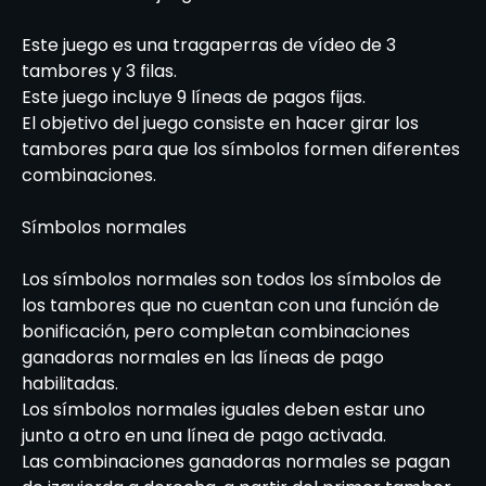
Este juego es una tragaperras de vídeo de 3
tambores y 3 filas.
Este juego incluye 9 líneas de pagos fijas.
El objetivo del juego consiste en hacer girar los
tambores para que los símbolos formen diferentes
combinaciones.
Símbolos normales
Los símbolos normales son todos los símbolos de
los tambores que no cuentan con una función de
bonificación, pero completan combinaciones
ganadoras normales en las líneas de pago
habilitadas.
Los símbolos normales iguales deben estar uno
junto a otro en una línea de pago activada.
Las combinaciones ganadoras normales se pagan