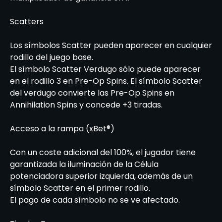
Scatters
Los símbolos Scatter pueden aparecer en cualquier
rodillo del juego base.
El símbolo Scatter Verdugo sólo puede aparecer
en el rodillo 3 en Pre-Op Spins. El símbolo Scatter
del verdugo convierte las Pre-Op Spins en
Annihilation Spins y concede +3 tiradas.
Acceso a la rampa (xBet®)
Con un coste adicional del 100%, el jugador tiene
garantizada la iluminación de la Célula
potenciadora superior izquierda, además de un
símbolo Scatter en el primer rodillo.
El pago de cada símbolo no se ve afectado.