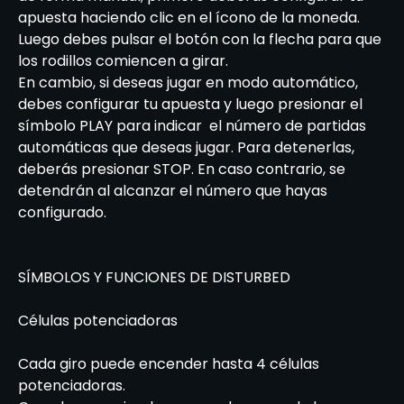
apuesta haciendo clic en el ícono de la moneda.
Luego debes pulsar el botón con la flecha para que
los rodillos comiencen a girar.
En cambio, si deseas jugar en modo automático,
debes configurar tu apuesta y luego presionar el
símbolo PLAY para indicar el número de partidas
automáticas que deseas jugar. Para detenerlas,
deberás presionar STOP. En caso contrario, se
detendrán al alcanzar el número que hayas
configurado.
SÍMBOLOS Y FUNCIONES DE DISTURBED
Células potenciadoras
Cada giro puede encender hasta 4 células
potenciadoras.