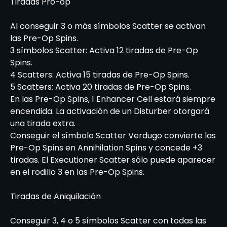
Tiradas Pro-op
Al conseguir 3 o más símbolos Scatter se activan
las Pre-Op Spins.
3 símbolos Scatter: Activa 12 tiradas de Pre-Op
Spins.
4 Scatters: Activa 15 tiradas de Pre-Op Spins.
5 Scatters: Activa 20 tiradas de Pre-Op Spins.
En las Pre-Op Spins, 1 Enhancer Cell estará siempre
encendida. La activación de un Disturber otorgará
una tirada extra.
Conseguir el símbolo Scatter Verdugo convierte las
Pre-Op Spins en Annihilation Spins y concede +3
tiradas. El Executioner Scatter sólo puede aparecer
en el rodillo 3 en las Pre-Op Spins.
Tiradas de Aniquilación
Conseguir 3, 4 o 5 símbolos Scatter con todas las