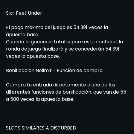
Six- Feet Under
El pago máximo del juego es 54.391 veces la
apuesta base.
Cuando la ganancia total supere esta cantidad, la
ronda de juego finalizará y se concederán 54.391
veces la apuesta base.
Bonificación Nolimit - Función de compra
Compra tu entrada directamente a una de las
diferentes funciones de bonificación, que van de 55
a 500 veces la apuesta base.
SLOTS SIMILARES A DISTURBED