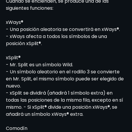
Cuando se encienden, se produce una de las
siguientes funciones:
xWays®
- Una posición aleatoria se convertirá en xWays®.
- xWays afecta a todos los símbolos de una
posición xSplit®.
xSplit®
- Mr. Split es un símbolo Wild.
- Un símbolo aleatorio en el rodillo 3 se convierte
en Mr. Split, el mismo símbolo puede ser elegido de
nuevo.
- xSplit se dividirá (añadirá 1 símbolo extra) en
todas las posiciones de la misma fila, excepto en sí
mismo. - Si xSplit® divide una posición xWays®, se
añadirá un símbolo xWays® extra.
Comodín