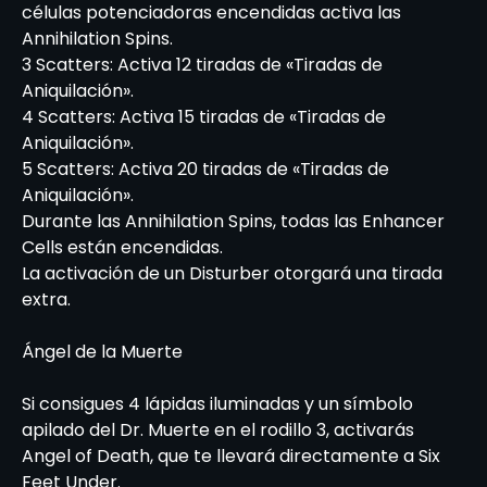
células potenciadoras encendidas activa las
Annihilation Spins.
3 Scatters: Activa 12 tiradas de «Tiradas de
Aniquilación».
4 Scatters: Activa 15 tiradas de «Tiradas de
Aniquilación».
5 Scatters: Activa 20 tiradas de «Tiradas de
Aniquilación».
Durante las Annihilation Spins, todas las Enhancer
Cells están encendidas.
La activación de un Disturber otorgará una tirada
extra.
Ángel de la Muerte
Si consigues 4 lápidas iluminadas y un símbolo
apilado del Dr. Muerte en el rodillo 3, activarás
Angel of Death, que te llevará directamente a Six
Feet Under.