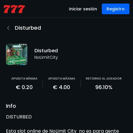
Iniciar sesión
Registro
Disturbed
Disturbed
NoLimitCity
APUESTA MÍNIMA
APUESTA MÁXIMA
RETORNO AL JUGADOR
€
0.20
€
4.00
96.10
%
Info
DISTURBED
Esta slot online de NoLimit City no es para gente