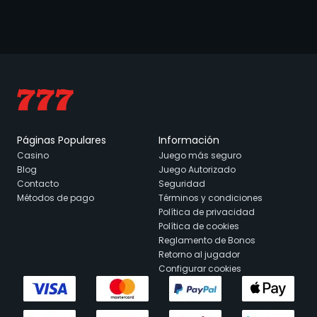
Páginas Populares
Información
Casino
Juego más seguro
Blog
Juego Autorizado
Contacto
Seguridad
Métodos de pago
Términos y condiciones
Política de privacidad
Política de cookies
Reglamento de Bonos
Retorno al jugador
Configurar cookies