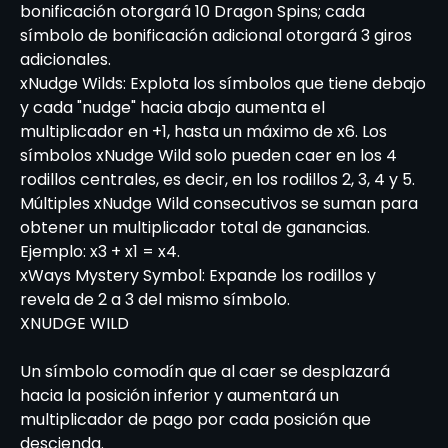
bonificación otorgará 10 Dragon Spins; cada
símbolo de bonificación adicional otorgará 3 giros
adicionales.
xNudge Wilds: Explota los símbolos que tiene debajo
y cada "nudge" hacia abajo aumenta el
multiplicador en +1, hasta un máximo de x6. Los
símbolos xNudge Wild solo pueden caer en los 4
rodillos centrales, es decir, en los rodillos 2, 3, 4 y 5.
Múltiples xNudge Wild consecutivos se suman para
obtener un multiplicador total de ganancias.
Ejemplo: x3 + x1 = x4.
xWays Mystery Symbo
l:
Expande los rodillos y
revela de 2 a 3 del mismo símbolo.
XNUDGE WILD
Un símbolo comodín que al caer se desplazará
hacia la posición inferior y aumentará un
multiplicador de pago por cada posición que
descienda.