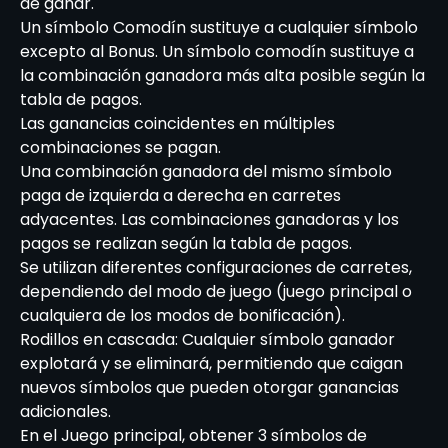
de ganar.
Un símbolo Comodín sustituye a cualquier símbolo
excepto al Bonus. Un símbolo comodín sustituye a
la combinación ganadora más alta posible según la
tabla de pagos.
Las ganancias coincidentes en múltiples
combinaciones se pagan.
Una combinación ganadora del mismo símbolo
paga de izquierda a derecha en carretes
adyacentes. Las combinaciones ganadoras y los
pagos se realizan según la tabla de pagos.
Se utilizan diferentes configuraciones de carretes,
dependiendo del modo de juego (juego principal o
cualquiera de los modos de bonificación).
Rodillos en cascada: Cualquier símbolo ganador
explotará y se eliminará, permitiendo que caigan
nuevos símbolos que pueden otorgar ganancias
adicionales.
En el Juego principal, obtener 3 símbolos de