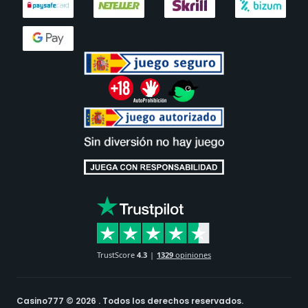
TrustScore
4.3
1329
opiniones
Casino777 © 2026 . Todos los derechos reservados.