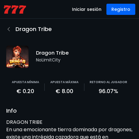
Iniciar sesión
Registro
Dragon Tribe
Dragon Tribe
NoLimitCity
APUESTA MÍNIMA
APUESTA MÁXIMA
RETORNO AL JUGADOR
€
0.20
€
8.00
96.07
%
Info
DRAGON TRIBE
En una emocionante tierra dominada por dragones,
existe una intrépida cazadora que está en