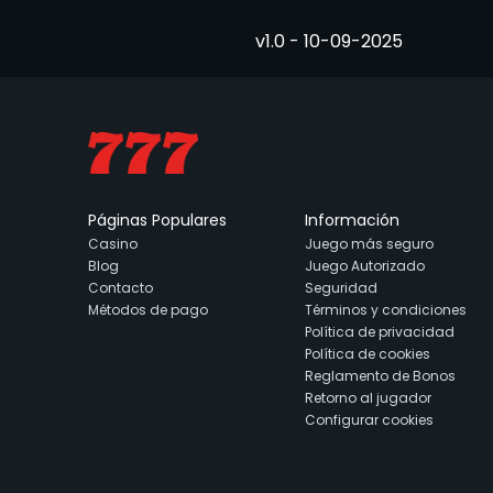
v1.0 - 10-09-2025
Páginas Populares
Información
Casino
Juego más seguro
Blog
Juego Autorizado
Contacto
Seguridad
Métodos de pago
Términos y condiciones
Política de privacidad
Política de cookies
Reglamento de Bonos
Retorno al jugador
Configurar cookies