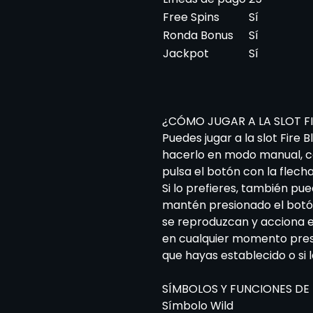
Free Spins
Sí
Ronda Bonus
Sí
Jackpot
Sí
¿CÓMO JUGAR A LA SLOT FI
Puedes jugar a la slot Fir
hacerlo en modo manual, co
pulsa el botón con la flec
Si lo prefieres, también p
mantén presionado el botón
se reproduzcan y acciona 
en cualquier momento presi
que hayas establecido o si 
SÍMBOLOS Y FUNCIONES DE 
Símbolo Wild