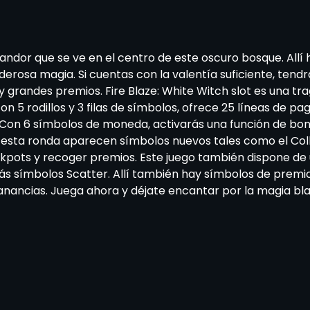
andor que se ve en el centro de este oscuro bosque. Allí 
erosa magia. Si cuentas con la valentía suficiente, tendrá
 grandes premios. Fire Blaze: White Witch slot es una tr
con 5 rodillos y 3 filas de símbolos, ofrece 25 líneas de 
 Con 6 símbolos de moneda, activarás una función de boni
 esta ronda aparecen símbolos nuevos tales como el Colle
kpots y recoger premios. Este juego también dispone de u
ás símbolos Scatter. Allí también hay símbolos de premi
anancias. Juega ahora y déjate encantar por la magia bl