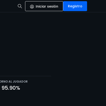
Registro
Iniciar sesión
ORNO AL JUGADOR
95.90
%