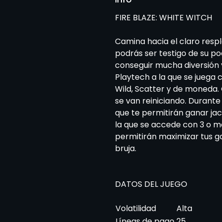
FIRE BLAZE: WHITE WITCH
Camina hacia el claro respl
podrás ser testigo de su pod
conseguir mucha diversión y
Playtech a la que se juega 
Wild, Scatter y de moneda.
se van reiniciando. Durante
que te permitirán ganar jac
la que se accede con 3 o m
permitirán maximizar tus g
bruja.
DATOS DEL JUEGO
Volatilidad
Alta
Líneas de pago
25