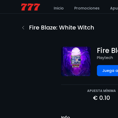
Inicio
Promociones
Apu
Fire Blaze: White Witch
Fire B
Playtech
Juega a
APUESTA MÍNIMA
€
0.10
Info