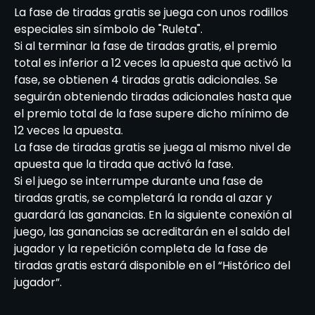
La fase de tiradas gratis se juega con unos rodillos
especiales sin símbolo de "Ruleta".
Si al terminar la fase de tiradas gratis, el premio
total es inferior a 12 veces la apuesta que activó la
fase, se obtienen 4 tiradas gratis adicionales. Se
seguirán obteniendo tiradas adicionales hasta que
el premio total de la fase supere dicho mínimo de
12 veces la apuesta.
La fase de tiradas gratis se juega al mismo nivel de
apuesta que la tirada que activó la fase.
Si el juego se interrumpe durante una fase de
tiradas gratis, se completará la ronda al azar y
guardará las ganancias. En la siguiente conexión al
juego, las ganancias se acreditarán en el saldo del
jugador y la repetición completa de la fase de
tiradas gratis estará disponible en el “Histórico del
jugador”.