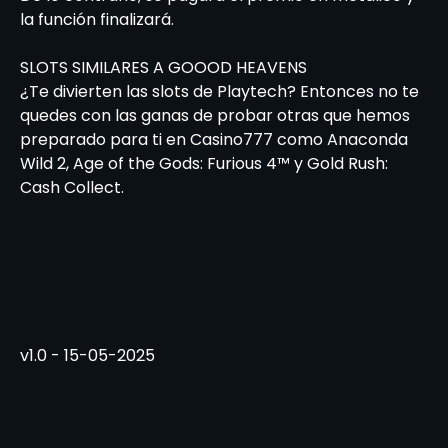
la función finalizará.
SLOTS SIMILARES A GOOOD HEAVENS
¿Te divierten las slots de Playtech? Entonces no te
quedes con las ganas de probar otras que hemos
preparado para ti en Casino777 como
Anaconda
Wild 2
,
Age of the Gods: Furious 4™
y
Gold Rush:
Cash Collect
.
v1.0 - 15-05-2025