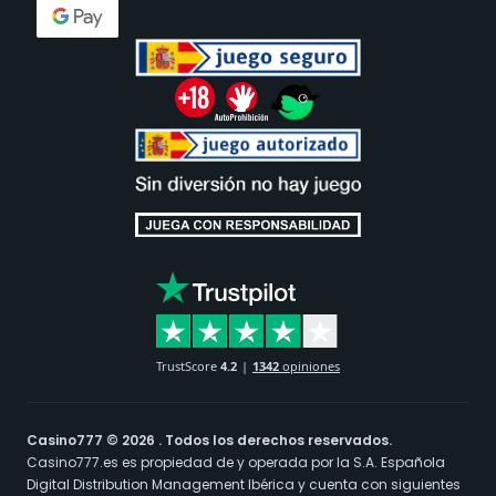
TrustScore
4.2
1342
opiniones
Casino777 © 2026 . Todos los derechos reservados.
Casino777.es es propiedad de y operada por la S.A. Española
Digital Distribution Management Ibérica y cuenta con siguientes