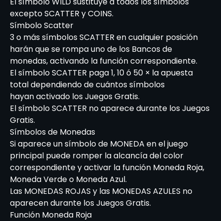
El símbolo WILD sustituye a todos los símbolos
excepto SCATTER y COINS.
Símbolo Scatter
3 o más símbolos SCATTER en cualquier posición
harán que se rompa uno de los Bancos de
monedas, activando la función correspondiente.
El símbolo SCATTER paga 1, 10 ó 50 × la apuesta
total dependiendo de cuántos símbolos
hayan activado los Juegos Gratis.
El símbolo SCATTER no aparece durante los Juegos
Gratis.
Símbolos de Monedas
Si aparece un símbolo de MONEDA en el juego
principal puede romper la alcancía del color
correspondiente y activar la función Moneda Roja,
Moneda Verde o Moneda Azul.
Las MONEDAS ROJAS y las MONEDAS AZULES no
aparecen durante los Juegos Gratis.
Función Moneda Roja