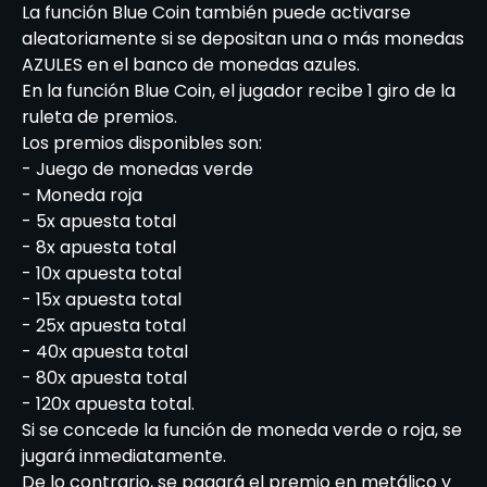
La función Blue Coin también puede activarse
aleatoriamente si se depositan una o más monedas
AZULES en el banco de monedas azules.
En la función Blue Coin, el jugador recibe 1 giro de la
ruleta de premios.
Los premios disponibles son:
- Juego de monedas verde
- Moneda roja
- 5x apuesta total
- 8x apuesta total
- 10x apuesta total
- 15x apuesta total
- 25x apuesta total
- 40x apuesta total
- 80x apuesta total
- 120x apuesta total.
Si se concede la función de moneda verde o roja, se
jugará inmediatamente.
De lo contrario, se pagará el premio en metálico y