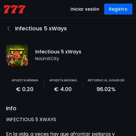
Iniciar sesión
Registro
Infectious 5 xWays
Infectious 5 xWays
NoLimitCity
APUESTA MÍNIMA
APUESTA MÁXIMA
RETORNO AL JUGADOR
€
0.20
€
4.00
96.02
%
Info
INFECTIOUS 5 XWAYS
En la vida, a veces hay que afrontar peligros y