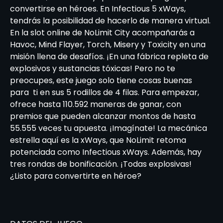
convertirse en héroes. En Infectious 5 xWays,
tendrás la posibilidad de hacerlo de manera virtual.
En la slot online de NoLimit City acompañarás a
Havoc, Mind Flayer, Torch, Misery y Toxicity en una
misión llena de desafíos. ¡En una fábrica repleta de
explosivos y sustancias tóxicas! Pero no te
preocupes, este juego solo tiene cosas buenas
para ti en sus 5 rodillos de 4 filas. Para empezar,
ofrece hasta 110.592 maneras de ganar, con
premios que pueden alcanzar montos de hasta
55.555 veces tu apuesta. ¡Imagínate! La mecánica
estrella aquí es la xWays, que NoLimit retoma
potenciada como Infectious xWays. Además, hay
tres rondas de bonificación. ¡Todas explosivas!
¿Listo para convertirte en héroe?