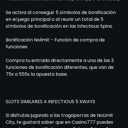
Se activa al conseguir 5 símbolos de bonificación
en el juego principal o al reunir un total de 5
símbolos de bonificación en las Infectious Spins.
Bonificación Nolimit - Función de compra de
funciones
Compra tu entrada directamente a una de las 3
funciones de bonificación diferentes, que van de
75x a 555x la apuesta base.
SLOTS SIMILARES A INFECTIOUS 5 XWAYS
Si disfrutas jugando a las tragaperras de NoLimit
City, te gustará saber que en Casino777 puedes