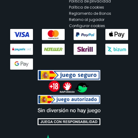
Política de privacidad
Política de cookies
Reglamento de Bonos
Retorno al jugador
Configurar cookies