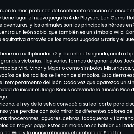
ión, en lo más profundo del continente africano se encuent
 tiene lugar el nuevo juego 5x4 de Playson, Lion Gems: Ho
 aventuras, y los animales son los principales héroes en 
cuentra un león sabio, que también es un símbolo Wild. C
a equitativa a través de los modos Jugadas Gratis y el J
tiene un multiplicador x2 y durante el segundo, cuatro ti
grandes victorias. Hay varias formas de ganar estos Jack
ímbolos Mini, Minor y Major o como símbolos Misteriosos,
acíos de los rodillos se llenan de símbolos. Esta tierra e
el temperamento del león. Cada vez que aparezca un sí
idad de iniciar el Juego Bonus activando la función Pico 
ego.
icana, el rey de la selva convocó a su leal corte para dis
enso y se percibe con solo mirar los diferentes colores de
bra: rinocerontes, jaguares, cebras, facóqueros y flamenc
s de mayor pago. Estos animales no se habían utilizado
lo de Wild y la acacia africana, el símbolo de Scatter.