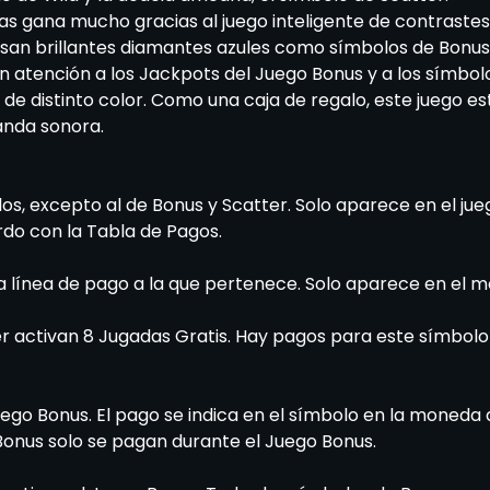
ras gana mucho gracias al juego inteligente de contraste
e usan brillantes diamantes azules como símbolos de Bonus
n atención a los Jackpots del Juego Bonus y a los símbol
 distinto color. Como una caja de regalo, este juego es
nda sonora.
los, excepto al de Bonus y Scatter. Solo aparece en el jue
do con la Tabla de Pagos.
a línea de pago a la que pertenece. Solo aparece en el 
r activan 8 Jugadas Gratis. Hay pagos para este símbolo
ego Bonus. El pago se indica en el símbolo en la moneda de
Bonus solo se pagan durante el Juego Bonus.