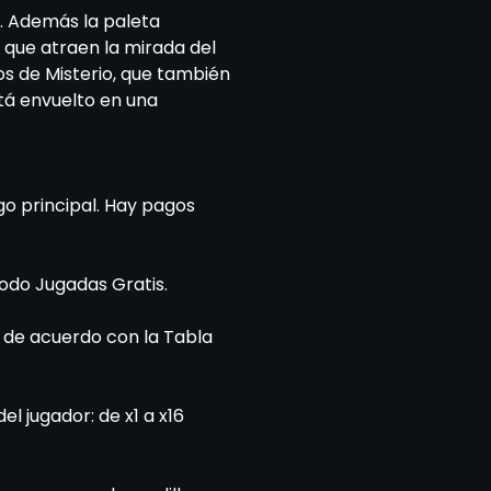
s. Además la paleta
 que atraen la mirada del
os de Misterio, que también
tá envuelto en una
go principal. Hay pagos
modo Jugadas Gratis.
 de acuerdo con la Tabla
l jugador: de x1 a x16