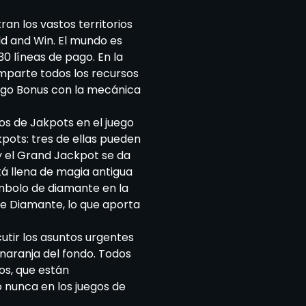
ran los vastos territorios
ld and Win. El mundo es
30 líneas de pago. En la
omparte todos los recursos
uego Bonus con la mecánica
pos de Jakpots en el juego
pots: tres de ellas pueden
 y el Grand Jackpot se da
stá llena de magia antigua
mbolo de diamante en la
de Diamante, lo que aporta
cutir los asuntos urgentes
 naranja del fondo. Todos
os, que están
 nunca en los juegos de