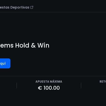
estas Deportivas
Gems Hold & Win
quí
APUESTA MÁXIMA
RET
€
100.00