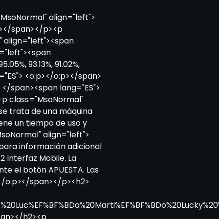
ds/file_manager/game_info_rules/mga/SLOTS5%20Luc%EF%BF%BDa%20Marti%EF%BF%BDo%20Lucky%20Wave%20Reglas%20Del%20Juego_files/image012.jpg"></p><p class="MsoNormal" align="left"><br></p><h2><span lang="ES"><br></span></h2><h2><span lang="ES">Líneas de premio<o:p></o:p></span></h2><p class="MsoNormal" align="left"><span lang="ES">En esta máquina los jugadores conseguirán premio si consiguen, como mínimo, 2 rodillos consecutivos con la misma figura de izquierda a derecha empezando por el primer rodillo, el situado más a la izquierda, pero solo si coinciden con alguna línea de las que figuran en el plan de ganancias, se obtendrá premio. Exceptuando la figura Bonus, que otorgará premio con dos figuras o más en cualquier posición.<o:p></o:p></span></p><p class="MsoNormal" align="left"><br></p><p class="MsoNormal" align="left"><img src="https://static.casino777.es/uploads/file_manager/game_info_rules/mga/SLOTS5%20Luc%EF%BF%BDa%20Marti%EF%BF%BDo%20Lucky%20Wave%20Reglas%20Del%20Juego_files/image015.jpg"></p><p class="MsoNormal" align="left"><img src="https://static.casino777.es/uploads/file_manager/game_info_rules/mga/SLOTS5%20Luc%EF%BF%BDa%20Marti%EF%BF%BDo%20Lucky%20Wave%20Reglas%20Del%20Juego_files/image017.jpg"></p><p class="MsoNormal" align="left"><img src="https://static.casino777.es/uploads/file_manager/game_info_rules/mga/SLOTS5%20Luc%EF%BF%BDa%20Marti%EF%BF%BDo%20Lucky%20Wave%20Reglas%20Del%20Juego_files/image019.jpg"><br></p><p class="MsoNormal" align="left"><span lang="ES"> <o:p></o:p></span></p><h2><span lang="ES"><br></span></h2><h2><span lang="ES">Plan de ganancias<o:p></o:p></span></h2><p class="MsoNormal" align="left"><span lang="ES">Dependiendo de la combinación de las figuras obtenidas que se vayan formando en los rodillos, los jugadores irán consiguiendo los premios según el plan de ganancias. Según la apuesta los premios variarán.<o:p></o:p></span></p><p class="MsoNormal" align="left"><img src="https://static.casino777.es/uploads/file_manager/game_info_rules/mga/SLOTS5%20Luc%EF%BF%BDa%20Marti%EF%BF%BDo%20Lucky%20Wave%20Reglas%20Del%20Juego_files/image022.jpg"><br></p><p class="MsoNormal" align="left"><span lang="ES">Como puede observarse en la imagen anterior, para conocimiento del jugador se marcarán en verde los l