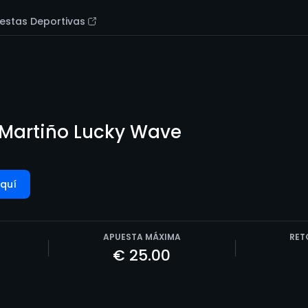
estas Deportivas
 Martiño Lucky Wave
quí
APUESTA MÁXIMA
RET
€
25.00