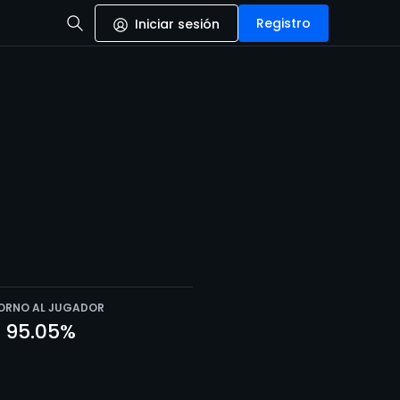
Registro
Iniciar sesión
ORNO AL JUGADOR
95.05
%