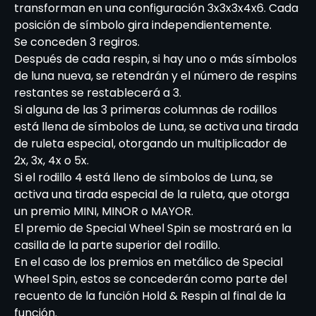
transforman en una configuración 3x3x3x4x6. Cada
posición de símbolo gira independientemente.
Se conceden 3 regiros.
Después de cada respin, si hay uno o más símbolos
de luna nueva, se retendrán y el número de respins
restantes se restablecerá a 3.
Si alguna de las 3 primeras columnas de rodillos
está llena de símbolos de Luna, se activa una tirada
de ruleta especial, otorgando un multiplicador de
2x, 3x, 4x o 5x.
Si el rodillo 4 está lleno de símbolos de Luna, se
activa una tirada especial de la ruleta, que otorga
un premio MINI, MINOR o MAYOR.
El premio de Special Wheel Spin se mostrará en la
casilla de la parte superior del rodillo.
En el caso de los premios en metálico de Special
Wheel Spin, estos se concederán como parte del
recuento de la función Hold & Respin al final de la
función.