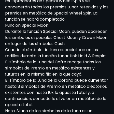
multiplicadores de Special Wheel Spin y se
concederán todos los premios Lunar retenidos y los
premios en metálico de Special Wheel Spin. La
función se habrá completado.
Función Special Moon
Durante la función Special Moon, pueden aparecer
los símbolos especiales Chest Moon y Crown Moon
en lugar de los símbolos Cash.
Cuando el símbolo de Luna especial cae en los
rodillos durante la función Lunar Link Hold & Respin:
El símbolo de la Luna del Cofre recoge todos los
símbolos de Premio en metálico existentes y
futuros en la misma fila en la que cayó.
El símbolo de la Luna de la Corona puede aumentar
hasta 8 símbolos de Premio en metálico aleatorios
existentes con hasta 10x la apuesta total y, a
continuación, concede 1x el valor en metálico de la
apuesta total.
Nota: Si uno de los símbolos de la Luna es un