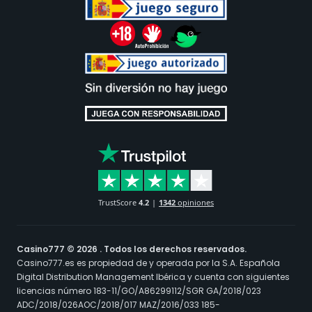
TrustScore
4.2
1342
opiniones
Casino777 © 2026 . Todos los derechos reservados.
Casino777.es es propiedad de y operada por la S.A. Española
Digital Distribution Management Ibérica y cuenta con siguientes
licencias número 183-11/GO/A86299112/SGR GA/2018/023
ADC/2018/026AOC/2018/017 MAZ/2016/033 185-