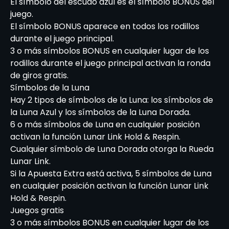
El símbolo del escudo azul es el símbolo BONUS del
juego.
El símbolo BONUS aparece en todos los rodillos
durante el juego principal.
3 o más símbolos BONUS en cualquier lugar de los
rodillos durante el juego principal activan la ronda
de giros gratis.
Símbolos de la Luna
Hay 2 tipos de símbolos de la Luna: los símbolos de
la Luna Azul y los símbolos de la Luna Dorada.
6 o más símbolos de Luna en cualquier posición
activan la función Lunar Link Hold & Respin.
Cualquier símbolo de Luna Dorada otorga la Rueda
Lunar Link.
Si la Apuesta Extra está activa, 5 símbolos de Luna
en cualquier posición activan la función Lunar Link
Hold & Respin.
Juegos gratis
3 o más símbolos BONUS en cualquier lugar de los