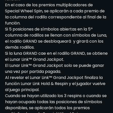
En el caso de los premios multiplicadores de
Special Wheel Spin, se aplicarán a cada premio de
la columna del rodillo correspondiente al final de la
función.
Si 5 posiciones de símbolos abiertas en la 5ª
columna de rodillos se llenan con símbolos de Luna,
el rodillo GRAND se desbloqueará y girará con los
demás rodillos.
Si la luna GRAND cae en el rodillo GRAND, se obtiene
el Lunar Link™ Grand Jackpot.
El Lunar Link™ Grand Jackpot solo se puede ganar
una vez por partida pagada.
Al revelar el Lunar Link™ Grand Jackpot finaliza la
función Lunar Link Hold & Respin y el jugador vuelve
al juego principal.
Cuando se hayan utilizado los 3 respins o cuando se
hayan ocupado todas las posiciones de símbolos
disponibles, se aplicarán todos los premios