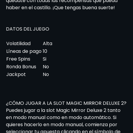
quédate con todas las recompensas que pueda
haber en el castillo. ¡Que tengas buena suerte!
DATOS DEL JUEGO
Volatilidad
Alta
Líneas de pago
10
Free Spins
Si
Ronda Bonus
No
Jackpot
No
¿CÓMO JUGAR A LA SLOT MAGIC MIRROR DELUXE 2?
Puedes jugar a la slot Magic Mirror Deluxe 2 tanto
en modo manual como en modo automático. Si
quieres hacerlo en modo manual, comienza por
seleccionar tu apuesta clicando en el símbolo de