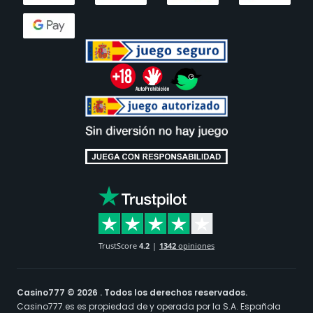
TrustScore
4.2
1342
opiniones
Casino777 © 2026 . Todos los derechos reservados.
Casino777.es es propiedad de y operada por la S.A. Española