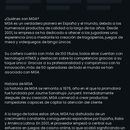
¿Quiénes son MGA?
MGA es un verdadero pionero en España y el mundo, debido a los
numerosos productos de calidad a lo largo de los años. Desde
2001, la empresa se ha dedicado a ofrecer a los jugadores una
experiencia única mediante la creación de tragaperras, juegos de
mesa y videojuegos de bingo únicos.
Su cartera cuenta con más de 100 títulos, todos ellos cuentan con
tecnología HTML5 y destacan sobre la competencia gracias a su
toque único. Gracias a su profesionalidad y compromiso con la
innovación, más de 50 operadores de todo el mundo se han
asociado con MGA.
Historia de MGA
La historia de MGA se remonta a 1976, año en el que la promotora
fue fundada por Jaume Sanahuja Junyent. Inmediatamente
después de su creación, MGA comenzó a crear productos
rompedores capaces de captar la atención del cliente.
A lo largo de todos estos años, MGA ha disfrutado de un
crecimiento constante, consiguiendo expandirse por España, Italia
y América Latina. En 2001, el proveedor empezó a centrar sus
esfuerzos en juegos de casino online, lo que acabó significando un