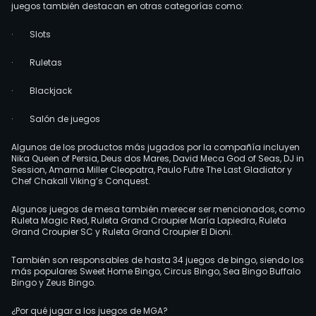
juegos también destacan en otras categorías como:
·
Slots
·
Ruletas
·
Blackjack
·
Salón de juegos
Algunos de los productos más jugados por la compañía incluyen
Nika Queen of Persia, Deus dos Mares, David Meca God of Seas, DJ in
Session, Amarna Miller Cleopatra, Paulo Futre The Last Gladiator y
Chef Chakall Viking’s Conquest.
Algunos juegos de mesa también merecer ser mencionados, como
Ruleta Magic Red, Ruleta Grand Croupier María Lapiedra, Ruleta
Grand Croupier SC y Ruleta Grand Croupier El Dioni.
También son responsables de hasta 34 juegos de bingo, siendo los
más populares Sweet Home Bingo, Circus Bingo, Sea Bingo Buffalo
Bingo y Zeus Bingo.
¿Por qué jugar a los juegos de MGA?