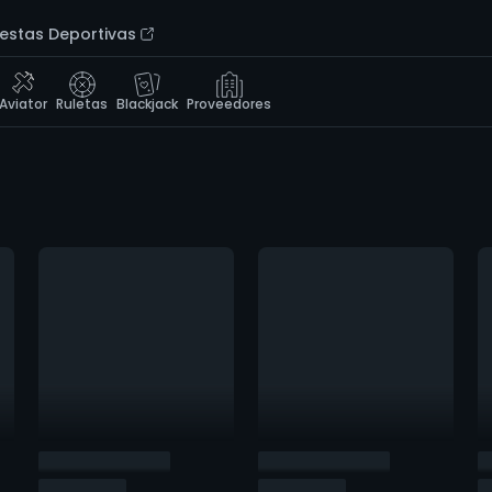
estas Deportivas
Aviator
Ruletas
Blackjack
Proveedores