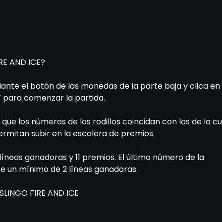
RE AND ICE?
nte el botón de las monedas de la parte baja y clica en 
 para comenzar la partida.
 que los números de los rodillos coincidan con los de la c
rmitan subir en la escalera de premios.
 líneas ganadoras y 11 premios. El último número de la
e un mínimo de 2 líneas ganadoras.
SLINGO FIRE AND ICE