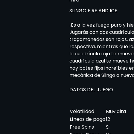
SLINGO FIRE AND ICE
¡Es a la vez fuego puro y hi
Jugarás con dos cuadrículas,
tragamonedas son rojos, azu
respectiva, mientras que l
la cuadrícula roja te mueve
cuadrícula azul te mueve ha
hay botes fijos increíbles en
mecánica de Slingo a nueva
DATOS DEL JUEGO
Volatilidad
Muy alta
Líneas de pago
12
Free Spins
Si