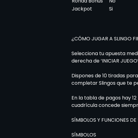
Ronda Bonus
No
Jackpot
Si
¿CÓMO JUGAR A SLINGO FI
Selecciona tu apuesta media
derecha de ‘INICIAR JUEGO’
Dispones de 10 tiradas para
completar Slingos que te pe
En la tabla de pagos hay 12
cuadrícula concede siempr
SÍMBOLOS Y FUNCIONES DE 
SÍMBOLOS