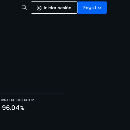
Registro
Iniciar sesión
ORNO AL JUGADOR
96.04
%