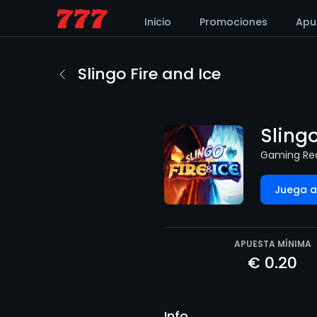
Inicio
Promociones
Apu
Slingo Fire and Ice
Slingo
Gaming Re
Juega a
APUESTA MÍNIMA
€
0.20
Info