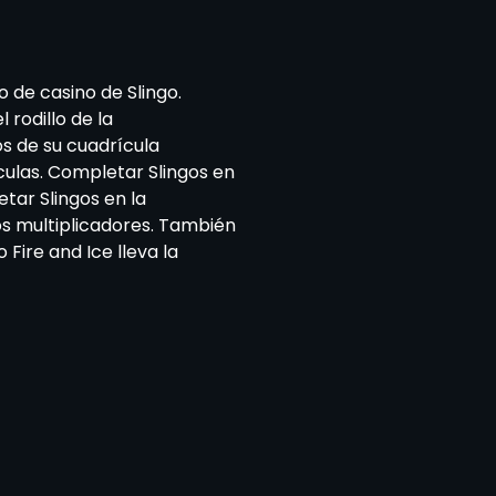
o de casino de Slingo.
 rodillo de la
s de su cuadrícula
ulas. Completar Slingos en
tar Slingos en la
os multiplicadores. También
 Fire and Ice lleva la